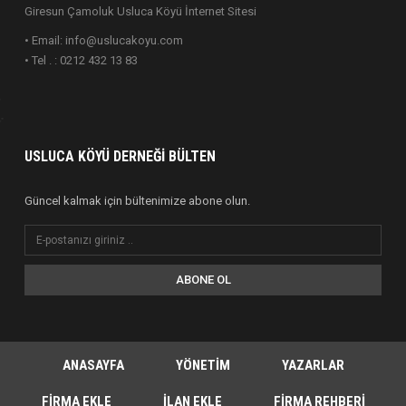
Giresun Çamoluk Usluca Köyü İnternet Sitesi
• Email: info@uslucakoyu.com
• Tel . : 0212 432 13 83
USLUCA KÖYÜ DERNEĞI BÜLTEN
Güncel kalmak için bültenimize abone olun.
ABONE OL
ANASAYFA
YÖNETIM
YAZARLAR
FIRMA EKLE
İLAN EKLE
FIRMA REHBERI