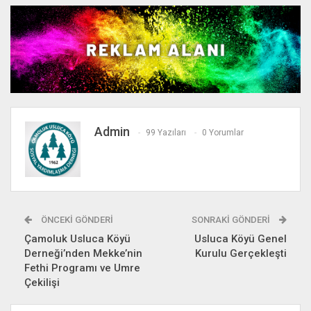
Admin
99 Yazıları
0 Yorumlar
ÖNCEKI GÖNDERI
SONRAKI GÖNDERI
Çamoluk Usluca Köyü
Usluca Köyü Genel
Derneği’nden Mekke’nin
Kurulu Gerçekleşti
Fethi Programı ve Umre
Çekilişi