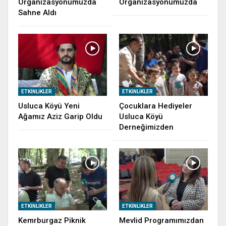
Organizasyonumuzda
Organizasyonumuzda
Sahne Aldı
ETKINLIKLER
ETKINLIKLER
Usluca Köyü Yeni
Çocuklara Hediyeler
Ağamız Aziz Garip Oldu
Usluca Köyü
Derneğimizden
ETKINLIKLER
ETKINLIKLER
Kemrburgaz Piknik
Mevlid Programımızdan