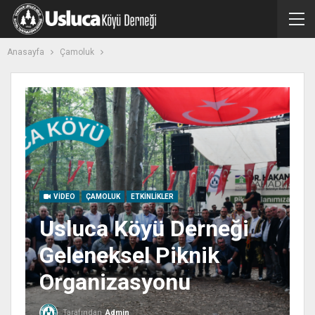
Anasayfa
Çamoluk
VIDEO
ÇAMOLUK
ETKINLIKLER
Usluca Köyü Derneği
Geleneksel Piknik
Organizasyonu
Tarafından
Admin