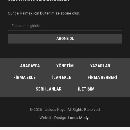
Güncel kalmak için bültenimize abone olun.
ABONE OL
ANASAYFA
YÖNETIM
YAZARLAR
FIRMA EKLE
İLAN EKLE
FIRMA REHBERI
SERI İLANLAR
İLETIŞIM
© 2026 - Usluca Köyü. All Rights Reserved.
Website Design:
Lonca Medya