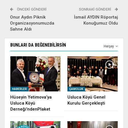
ÖNCEKI GÖNDERI
SONRAKI GÖNDERI
Onur Aydın Piknik
İsmail AYDIN Röportaj
Organizasyonumuzda
Konuğumuz Oldu
Sahne Aldı
BUNLARI DA BEĞENEBILIRSIN
Herşey
HABERLER
ÇAMOLUK
Hüseyin Yetimova’ya
Usluca Köyü Genel
Usluca Köyü
Kurulu Gerçekleşti
Derneği’ndenPlaket