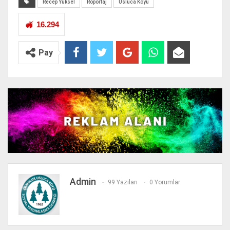
Recep Yüksel
Röportaj
Usluca Köyü
16.294
Pay
Admin
99 Yazıları
0 Yorumlar