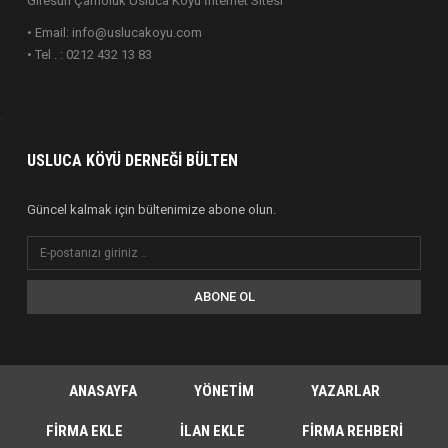
Giresun Çamoluk Usluca Köyü İnternet Sitesi
• Email: info@uslucakoyu.com
• Tel . : 0212 432 13 83
USLUCA KÖYÜ DERNEĞI BÜLTEN
Güncel kalmak için bültenimize abone olun.
ABONE OL
ANASAYFA
YÖNETIM
YAZARLAR
FIRMA EKLE
İLAN EKLE
FIRMA REHBERI