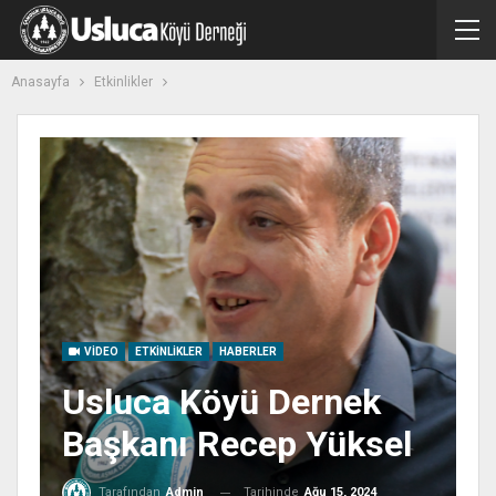
Anasayfa
Etkinlikler
VIDEO
ETKINLIKLER
HABERLER
Usluca Köyü Dernek
Başkanı Recep Yüksel
Tarihinde
Ağu 15, 2024
Tarafından
Admin