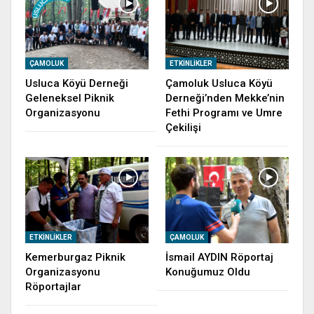
ÇAMOLUK
ETKINLIKLER
Usluca Köyü Derneği
Çamoluk Usluca Köyü
Geleneksel Piknik
Derneği’nden Mekke’nin
Organizasyonu
Fethi Programı ve Umre
Çekilişi
ETKINLIKLER
ÇAMOLUK
Kemerburgaz Piknik
İsmail AYDIN Röportaj
Organizasyonu
Konuğumuz Oldu
Röportajlar