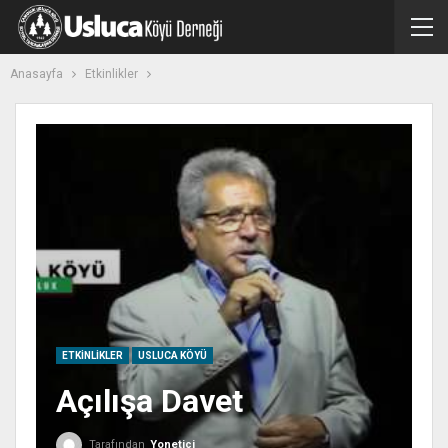
Anasayfa
Etkinlikler
ETKINLIKLER
USLUCA KÖYÜ
Açılışa Davet
Tarafından
Yonetici