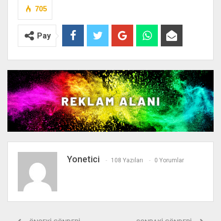
705
Pay
Yonetici
108 Yazıları
0 Yorumlar