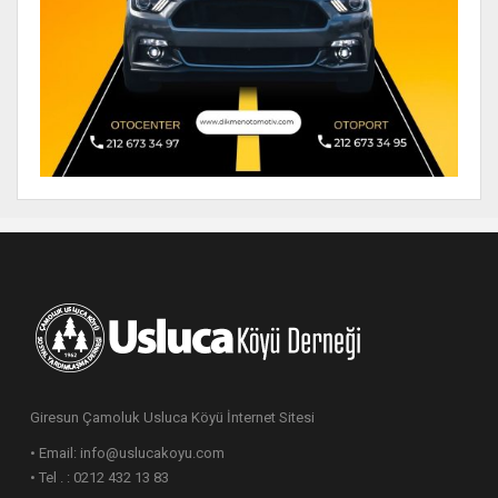
Giresun Çamoluk Usluca Köyü İnternet Sitesi
• Email: info@uslucakoyu.com
• Tel . : 0212 432 13 83