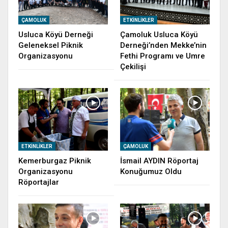
ÇAMOLUK
ETKINLIKLER
Usluca Köyü Derneği
Çamoluk Usluca Köyü
Geleneksel Piknik
Derneği’nden Mekke’nin
Organizasyonu
Fethi Programı ve Umre
Çekilişi
ETKINLIKLER
ÇAMOLUK
Kemerburgaz Piknik
İsmail AYDIN Röportaj
Organizasyonu
Konuğumuz Oldu
Röportajlar