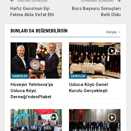
ÖNCEKI GÖNDERI
SONRAKI GÖNDERI
Hafız Geco’nun Eşi
Burs Başvuru Sonuçları
Fatma Abla Vefat Etti
Belli Oldu
BUNLARI DA BEĞENEBILIRSIN
Herşey
HABERLER
ÇAMOLUK
Hüseyin Yetimova’ya
Usluca Köyü Genel
Usluca Köyü
Kurulu Gerçekleşti
Derneği’ndenPlaket