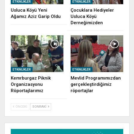
ETKINLIKLER
ETKINLIKLER
Usluca Köyü Yeni
Çocuklara Hediyeler
Ağamız Aziz Garip Oldu
Usluca Köyü
Derneğimizden
ETKINLIKLER
ETKINLIKLER
Kemrburgaz Piknik
Mevlid Programımızdan
Organizasyonu
gerçekleştirdiğimiz
Röportajlarımız
röportajlar
ÖNCEKI
SONRAKI