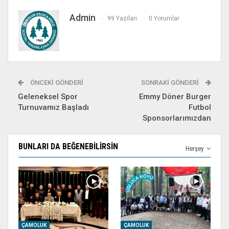
Admin
99 Yazıları
0 Yorumlar
ÖNCEKI GÖNDERI
SONRAKI GÖNDERI
Geleneksel Spor
Emmy Döner Burger
Turnuvamız Başladı
Futbol
Sponsorlarımızdan
BUNLARI DA BEĞENEBILIRSIN
Herşey
ÇAMOLUK
ÇAMOLUK