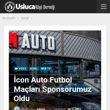
Anasayfa
Genel
VIDEO
GENEL
WEB.TV
İcon Auto Futbol
Maçları Sponsorumuz
Oldu
Tarihinde
Eki 2, 2022
Tarafından
Admin