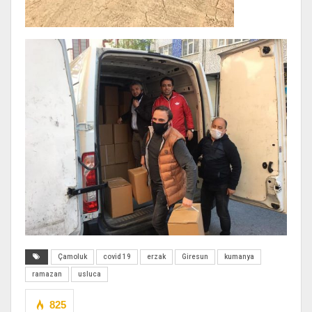
Çamoluk
covid 19
erzak
Giresun
kumanya
ramazan
usluca
825