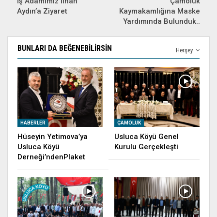
İş Adamımız İlhan
Çamoluk
Aydın’a Ziyaret
Kaymakamlığına Maske
Yardımında Bulunduk..
BUNLARI DA BEĞENEBILIRSIN
Herşey
HABERLER
ÇAMOLUK
Hüseyin Yetimova’ya
Usluca Köyü Genel
Usluca Köyü
Kurulu Gerçekleşti
Derneği’ndenPlaket