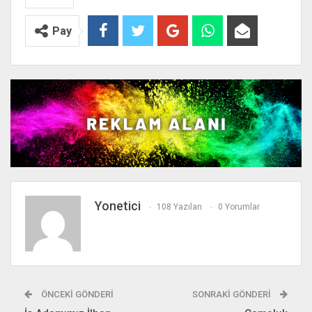
Pay
Yonetici
108 Yazıları
0 Yorumlar
ÖNCEKI GÖNDERI
SONRAKI GÖNDERI