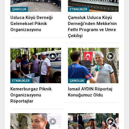
ÇAMOLUK
ETKINLIKLER
Usluca Köyü Derneği
Çamoluk Usluca Köyü
Geleneksel Piknik
Derneği’nden Mekke’nin
Organizasyonu
Fethi Programı ve Umre
Çekilişi
ETKINLIKLER
ÇAMOLUK
Kemerburgaz Piknik
İsmail AYDIN Röportaj
Organizasyonu
Konuğumuz Oldu
Röportajlar