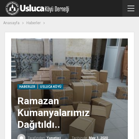
Anasayfa
Haberler
HABERLER
USLUCA KÖYÜ
Ramazan
Kumanyalarımız
Dağıtıldı..
Tarihinde
May 1, 2020
Tarafından
Yonetici